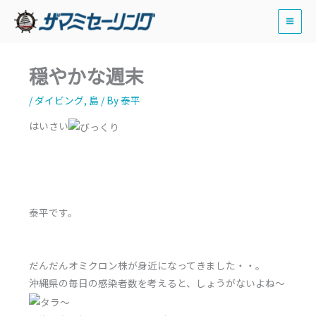
内
容
を
ス
穏やかな週末
キ
ッ
/
ダイビング
,
島
/ By
泰平
プ
はいさい
泰平です。
だんだんオミクロン株が身近になってきました・・。
沖縄県の毎日の感染者数を考えると、しょうがないよね～