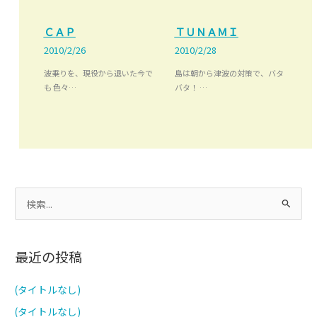
ＣＡＰ
ＴＵＮＡＭＩ
2010/2/26
2010/2/28
波乗りを、現役から退いた今で
島は朝から津波の対策で、バタ
も 色々…
バタ！ …
検
索
対
最近の投稿
象
:
(タイトルなし)
(タイトルなし)