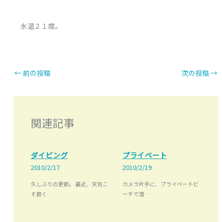
水温２１度。
←
前の投稿
次の投稿
→
関連記事
ダイビング
プライベート
2010/2/17
2010/2/19
久しぶりの更新。 最近、天気こ
カメラ片手に、プライベートビ
そ良く…
ーチで潜…