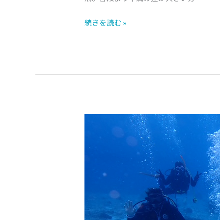
続きを読む »
多
国
籍