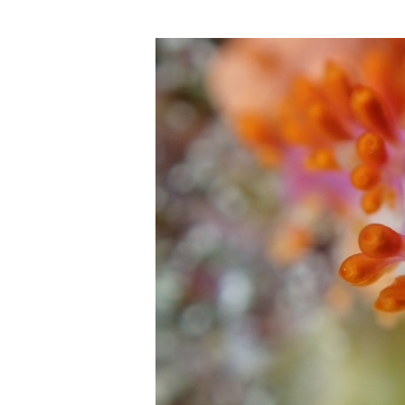
水
温
低
い
で
す