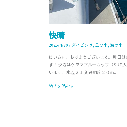
快晴
2025/4/30
/
ダイビング
,
島の事
,
海の事
はいさい。おはようございます。 昨日は
す！ 夕方はケラマブルーカップ（SUP
います。 水温２１度 透明度２０ｍ。
続きを読む »