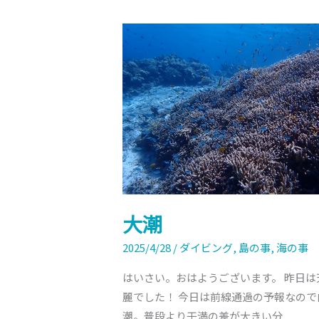
大
潮
大潮
2025/4/28
/
ダイビング
,
島の事
,
海の事
はいさい。おはようございます。 昨日は
麗でした！ 今日は前線通過の予報なので
潮。普段より干満の差が大きい分