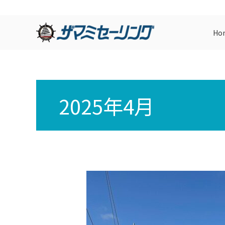
内
容
Ho
を
ス
キ
ッ
プ
2025年4月
快
晴