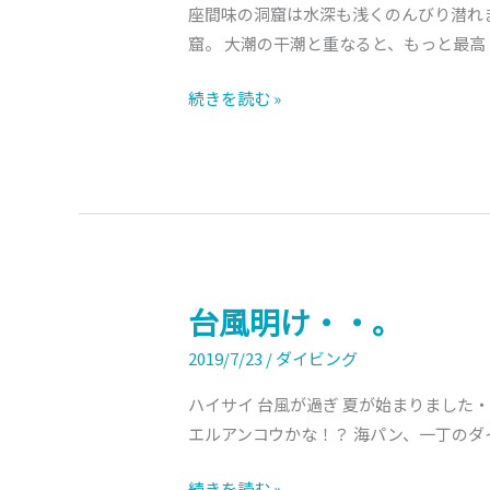
座間味の洞窟は水深も浅くのんびり潜れま
窟。 大潮の干潮と重なると、もっと最高 [
続きを読む »
台風明け・・。
台
風
2019/7/23
/
ダイビング
明
け・・。
ハイサイ 台風が過ぎ 夏が始まりました・
エルアンコウかな！？ 海パン、一丁のダ
続きを読む »