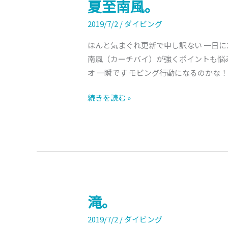
夏至南風。
夏
至
2019/7/2
/
ダイビング
南
風。
ほんと気まぐれ更新で申し訳ない 一日に2
南風（カーチバイ）が強くポイントも悩
オ 一瞬です モビング行動になるのかな
続きを読む »
滝。
滝。
2019/7/2
/
ダイビング