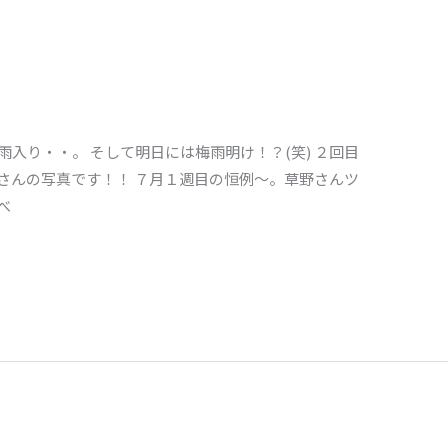
雨入り・・。 そして明日には梅雨明け！？(笑) ２回目
さんの写真です！！ ７月１週目の恒例～。草野さんツ
べ