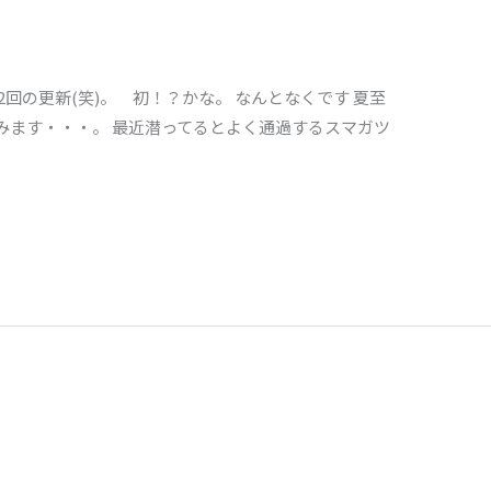
回の更新(笑)。 初！？かな。 なんとなくです 夏至
みます・・・。 最近潜ってるとよく通過するスマガツ
！