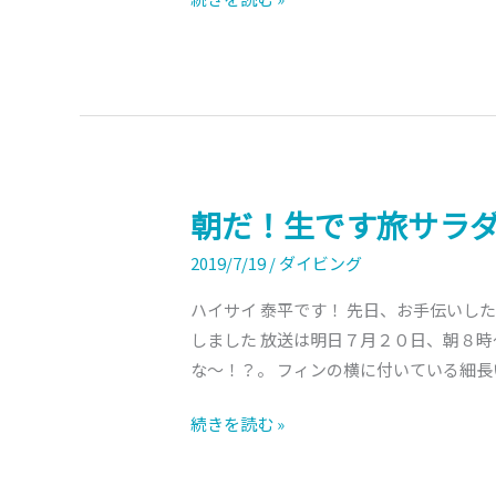
朝だ！生です旅サラ
朝
だ！
2019/7/19
/
ダイビング
生
で
ハイサイ 泰平です！ 先日、お手伝いし
す
しました 放送は明日７月２０日、朝８時
旅
な～！？。 フィンの横に付いている細長
サ
続きを読む »
ラ
ダ。