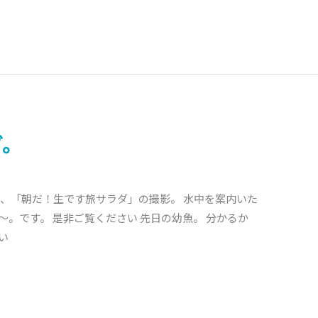
ダ。
た、「朝だ！生です旅サラダ」の撮影。 水中を案内いた
～。です。 是非ご覧ください 先日の幼魚。 分かるか
い