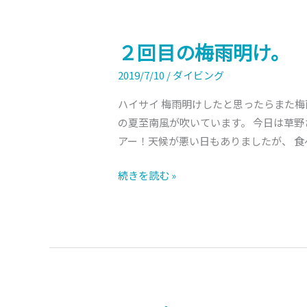
２回目の梅雨明け。
２
回
2019/7/10
/
ダイビング
目
の
ハイサイ 梅雨明けしたと思ったらまた梅
梅
の夏至南風が吹いています。 今日は草野
雨
アー！天候が悪い日もありましたが、 食
明
続きを読む »
け。