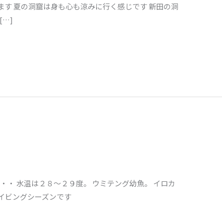
す 夏の洞窟は身も心も涼みに行く感じです 新田の洞
…]
・・ 水温は２８～２９度。 ウミテング幼魚。 イロカ
イビングシーズンです