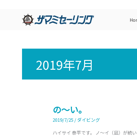
内
容
Ho
を
ス
キ
ッ
プ
2019年7月
の～い。
の
～
2019/7/25
/
ダイビング
い。
ハイサイ 泰平です。 ノ～イ（凪）が続い