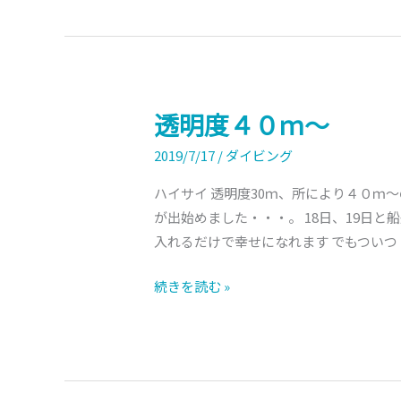
透明度４０ｍ～
透
明
2019/7/17
/
ダイビング
度
４
ハイサイ 透明度30ｍ、所により４０ｍ
０
が出始めました・・・。 18日、19日
ｍ
入れるだけで幸せになれます でもついつ
～
続きを読む »