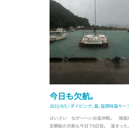
航。
今日も欠航。
2022/9/5
/
ダイビング
,
島
,
座間味島サー
はいさい なが～～い台風休暇。 強風
定期船の欠航も今日で6日目。 溜まっ