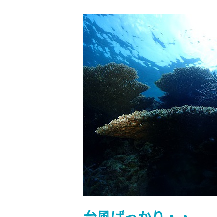
台
風
ば
っ
か
り・・。
台風ばっかり・・。