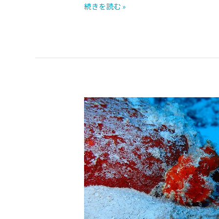
続きを読む »
台
風
14
号