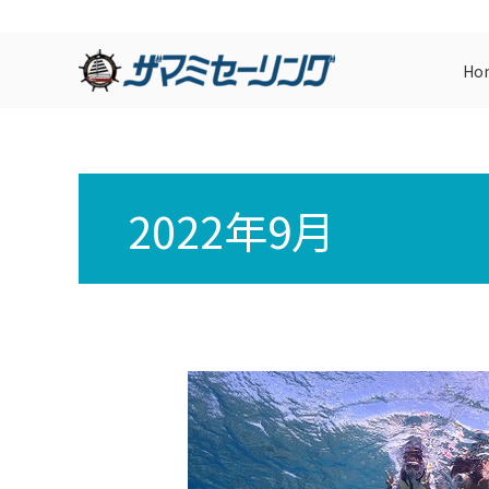
内
容
Ho
を
ス
キ
ッ
プ
2022年9月
運
動
会。