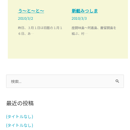
う～と～と～
新艇みつしま
2010/3/2
2010/3/3
昨日、３月１日は旧暦の１月１
座間味島～阿嘉島、慶留間島を
６日、あ…
結ぶ、村…
検
索
対
最近の投稿
象
:
(タイトルなし)
(タイトルなし)