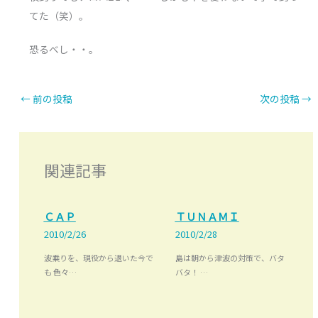
てた（笑）。
恐るべし・・。
←
前の投稿
次の投稿
→
関連記事
ＣＡＰ
ＴＵＮＡＭＩ
2010/2/26
2010/2/28
波乗りを、現役から退いた今で
島は朝から津波の対策で、バタ
も 色々…
バタ！ …