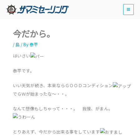
内
容
を
ス
今だから。
キ
ッ
/
島
/ By
泰平
プ
はいさい
泰平です。
いい天気が続き、本来ならＧＯＯＤコンディション
でＧＷが始まったな～・・。
なんて想像もしちゃって・・・。 我慢、がまん。
とりあえず、今だから出来る事をしています