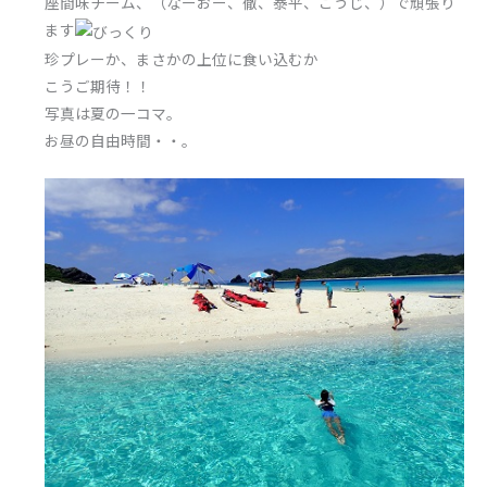
座間味チーム、（なーおー、徹、泰平、こうじ、）で頑張り
ます
珍プレーか、まさかの上位に食い込むか
こうご期待！！
写真は夏の一コマ。
お昼の自由時間・・。