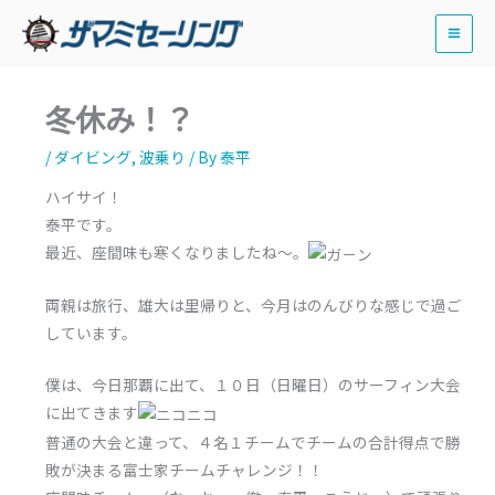
内
容
を
ス
冬休み！？
キ
ッ
/
ダイビング
,
波乗り
/ By
泰平
プ
ハイサイ！
泰平です。
最近、座間味も寒くなりましたね～。
両親は旅行、雄大は里帰りと、今月はのんびりな感じで過ご
しています。
僕は、今日那覇に出て、１０日（日曜日）のサーフィン大会
に出てきます
普通の大会と違って、４名１チームでチームの合計得点で勝
敗が決まる富士家チームチャレンジ！！