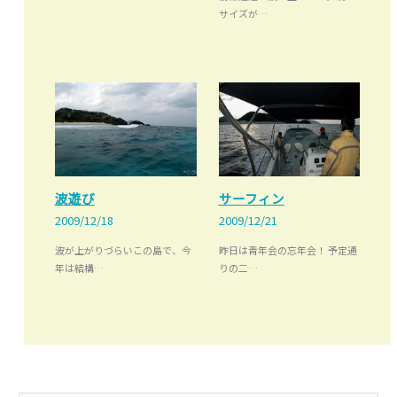
サイズが…
サーフィン
波遊び
2009/12/21
2009/12/18
昨日は青年会の忘年会！ 予定通
波が上がりづらいこの島で、今
りの二…
年は結構…