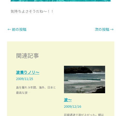
気持ちよさそうだね～！！
←
前の投稿
次の投稿
→
関連記事
波乗りノリ～
2009/11/25
島を離れ９年間、海外、日本と
最高な波…
波～
2009/12/16
前線通過で波が上がった。朝は