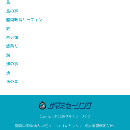
島
島の事
座間味島サーフィン
旅
未分類
波乗り
海
海の事
漁
漁の事
Copyright © 2026 ザマミセーリング
座間味情報(過去ログ) »
おすすめリンク »
個人情報保護方針 »