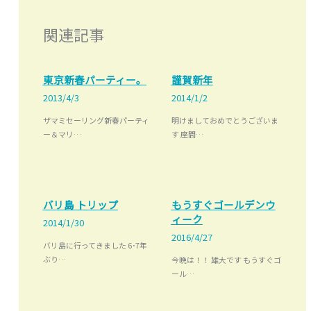
関連記事
東京新春パーティー。
謹賀新年
2013/4/3
2014/1/2
ザマミセーリング新春パーティ
明けましておめでとうございま
ー＆マリ…
す 座間…
バリ島 トリップ
もうすぐゴールデンウ
ィーク
2014/1/30
2016/4/27
バリ島に行ってきました 6･7年
ぶり…
今晩は！！ 雄大です もうすぐゴ
ール…