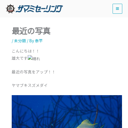
内
容
を
ス
最近の写真
キ
ッ
/
未分類
/ By
泰平
プ
こんにちは！！
雄大です
最近の写真をアップ！！
ヤマブキスズメダイ