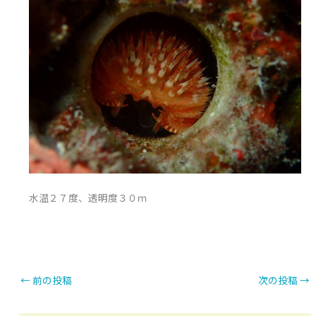
水温２７度、透明度３０ｍ
←
前の投稿
次の投稿
→