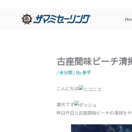
内
容
Ho
を
ス
キ
ッ
プ
古座間味ビーチ清
/
未分類
/ By
泰平
こんにちは
雄大です
昨日今日と古座間味ビーチの清掃をや