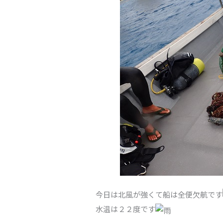
今日は北風が強くて船は全便欠航です
水温は２２度です