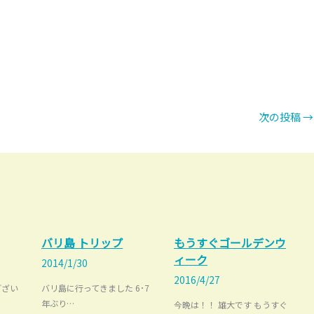
次の投稿
→
バリ島 トリップ
もうすぐゴールデンウ
ィーク
2014/1/30
2016/4/27
ござい
バリ島に行ってきました 6･7
年ぶり…
今晩は！！ 雄大です もうすぐ