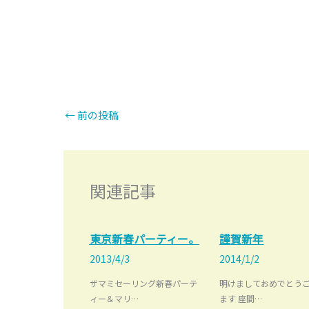
←
前の投稿
関連記事
東京新春パーティー。
謹賀新年
2013/4/3
2014/1/2
ザマミセーリング新春パーテ
明けましておめでとう
ィー＆マリ…
ます 座間…