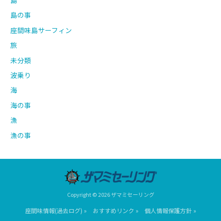
島の事
座間味島サーフィン
旅
未分類
波乗り
海
海の事
漁
漁の事
Copyright © 2026 ザマミセーリング
座間味情報(過去ログ) »
おすすめリンク »
個人情報保護方針 »