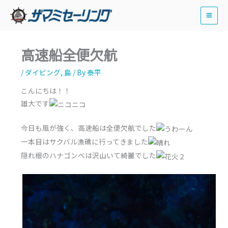
内
容
を
ス
高速船全便欠航
キ
ッ
/
ダイビング
,
島
/ By
泰平
プ
こんにちは！！
雄大です
今日も風が強く、高速船は全便欠航でした
一本目はサクバル漁礁に行ってきました
隠れ根のハナゴンベは沢山いて綺麗でした