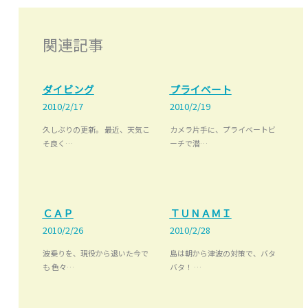
関連記事
ダイビング
プライベート
2010/2/17
2010/2/19
久しぶりの更新。 最近、天気こ
カメラ片手に、プライベートビ
そ良く…
ーチで潜…
ＣＡＰ
ＴＵＮＡＭＩ
2010/2/26
2010/2/28
波乗りを、現役から退いた今で
島は朝から津波の対策で、バタ
も 色々…
バタ！ …