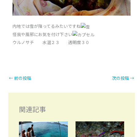
内地では雪が降ってるみたいですね
怪我や風邪にお気を付け下さい
ウルノサチ 水温２３ 透明度３０
←
前の投稿
次の投稿
→
関連記事