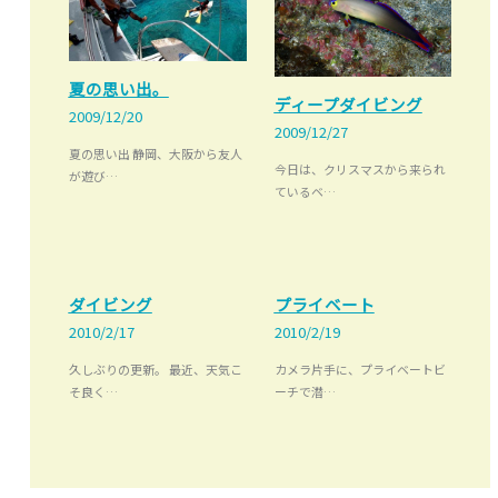
夏の思い出。
ディープダイビング
2009/12/20
2009/12/27
夏の思い出 静岡、大阪から友人
今日は、クリスマスから来られ
が遊び…
ているベ…
ダイビング
プライベート
2010/2/17
2010/2/19
久しぶりの更新。 最近、天気こ
カメラ片手に、プライベートビ
そ良く…
ーチで潜…