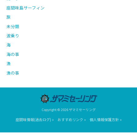
座間味島サーフィン
旅
未分類
波乗り
海
海の事
漁
漁の事
Copyright © 2026 ザマミセーリング
座間味情報(過去ログ) »
おすすめリンク »
個人情報保護方針 »