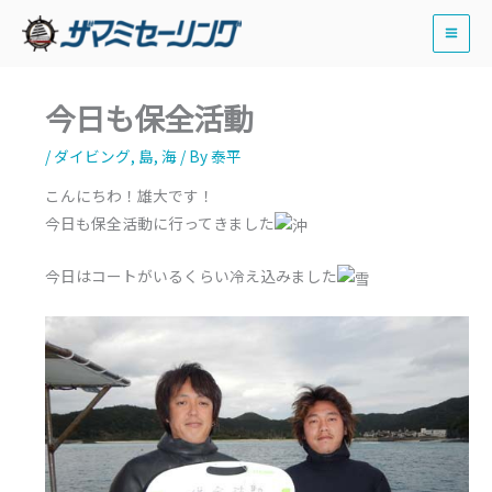
内
容
を
ス
今日も保全活動
キ
ッ
/
ダイビング
,
島
,
海
/ By
泰平
プ
こんにちわ！雄大です！
今日も保全活動に行ってきました
今日はコートがいるくらい冷え込みました