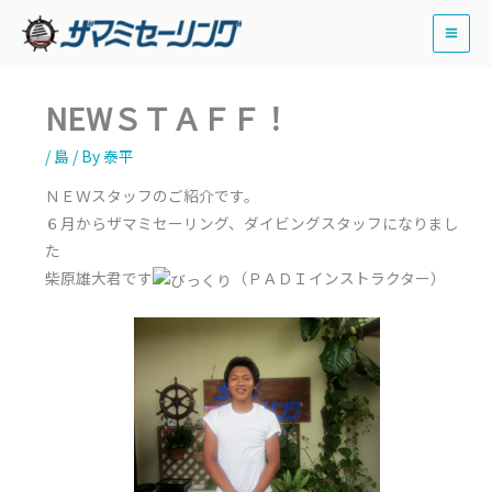
内
容
を
ス
NEWＳＴＡＦＦ！
キ
ッ
/
島
/ By
泰平
プ
ＮＥＷスタッフのご紹介です。
６月からザマミセーリング、ダイビングスタッフになりまし
た
柴原雄大君です
（ＰＡＤＩインストラクター）