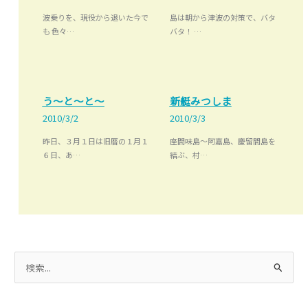
波乗りを、現役から退いた今で
島は朝から津波の対策で、バタ
も 色々…
バタ！ …
う～と～と～
新艇みつしま
2010/3/2
2010/3/3
昨日、３月１日は旧暦の１月１
座間味島～阿嘉島、慶留間島を
６日、あ…
結ぶ、村…
検
索
対