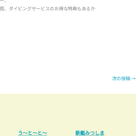
ー、
宿、ダイビングサービスのお得な特典もあるか
次の投稿
→
う～と～と～
新艇みつしま