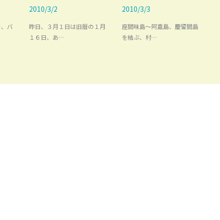
2010/3/2
2010/3/3
で、バ
昨日、３月１日は旧暦の１月
座間味島～阿嘉島、慶留間島
１６日、あ…
を結ぶ、村…