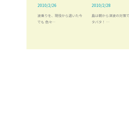
2010/2/26
2010/2/28
波乗りを、現役から退いた今
島は朝から津波の対策
でも 色々…
タバタ！ …