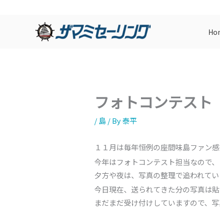
内
容
Ho
を
ス
キ
ッ
プ
フォトコンテスト
/
島
/ By
泰平
１１月は毎年恒例の座間味島ファン感
今年はフォトコンテスト担当なので、
夕方や夜は、写真の整理で追われてい
今日現在、送られてきた分の写真は貼
まだまだ受け付けしていますので、写