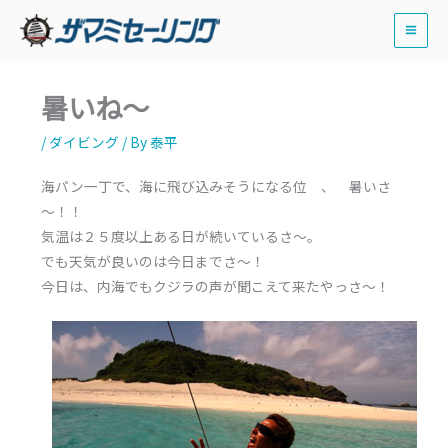
内
容
を
ス
暑いね～
キ
ッ
/
ダイビング
/ By
泰平
プ
海パン一丁で、海に飛び込みそうになる位 、 暑いさ
～！！
気温は２５度以上ある日が続いているさ～。
でも天気が良いのは今日までさ～！
今日は、内海でもクジラの声が聞こえて来たやっさ～！