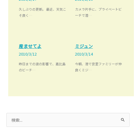
久しぶりの更新。 最近、天気こ
カメラ片手に、プライベートビ
そ良く…
ーチで潜…
産ませてよ
ミジュン
2010/3/12
2010/3/14
昨日までの波の影響で、嘉比島
今朝、港で宮里ファミリーが仲
のビーチ…
良くミジ…
検
索