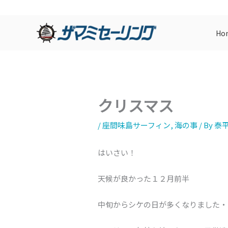
内
容
Ho
を
ス
キ
ッ
プ
クリスマス
/
座間味島サーフィン
,
海の事
/ By
泰
はいさい！
天候が良かった１２月前半
中旬からシケの日が多くなりました・