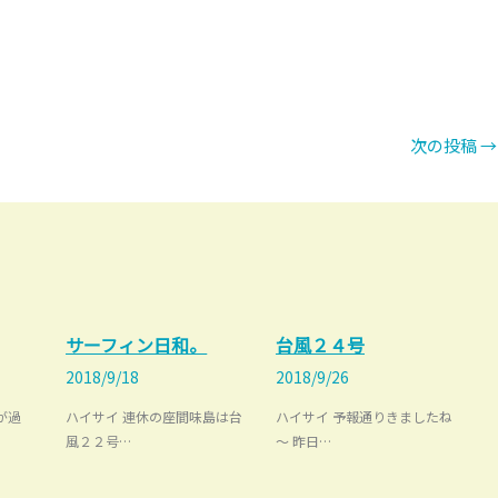
次の投稿
→
サーフィン日和。
台風２４号
2018/9/18
2018/9/26
が過
ハイサイ 連休の座間味島は台
ハイサイ 予報通りきましたね
風２２号…
～ 昨日…