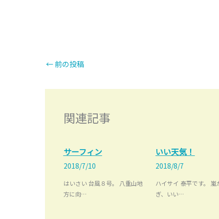
←
前の投稿
関連記事
サーフィン
いい天気！
2018/7/10
2018/8/7
はいさい 台風８号。 八重山地
ハイサイ 泰平です。 嵐
方に向…
ぎ、いい…