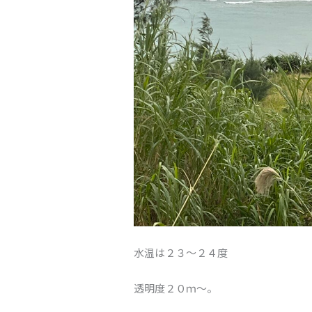
水温は２３～２４度
透明度２０ｍ～。