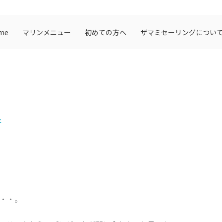
me
マリンメニュー
初めての方へ
ザマミセーリングについ
平
・・。