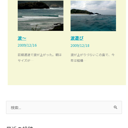
波～
波遊び
2009/12/16
2009/12/18
前線通過で波が上がった。朝は
波が上がりづらいこの島で、今
サイズが…
年は結構…
検
索
対