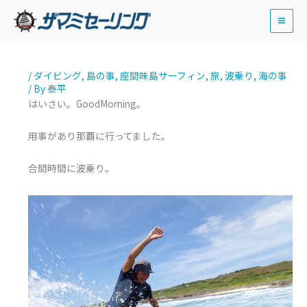
内
容
を
ス
/
ダイビング
,
島の事
,
座間味島サーフィン
,
旅
,
波乗り
,
海の事
キ
/ By
泰平
ッ
はいさい。GoodMorning。
プ
用事があり那覇に行ってました。
合間時間に波乗り。