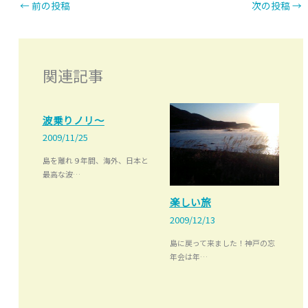
←
前の投稿
次の投稿
→
関連記事
波乗りノリ～
2009/11/25
島を離れ９年間、海外、日本と
最高な波…
楽しい旅
2009/12/13
島に戻って来ました！神戸の忘
年会は年…