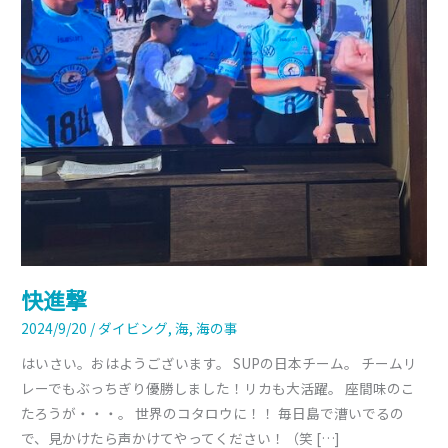
快進撃
2024/9/20
/
ダイビング
,
海
,
海の事
はいさい。おはようございます。 SUPの日本チーム。 チームリ
レーでもぶっちぎり優勝しました！リカも大活躍。 座間味のこ
たろうが・・・。 世界のコタロウに！！ 毎日島で漕いでるの
で、見かけたら声かけてやってください！（笑 […]