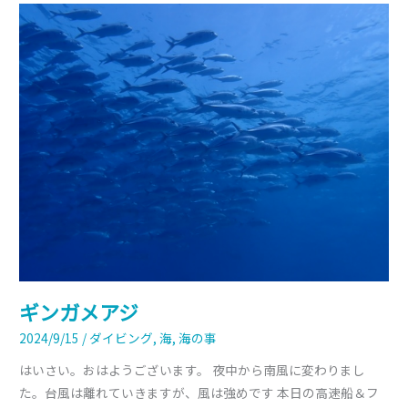
ギ
ン
ガ
メ
ア
ジ
ギンガメアジ
2024/9/15
/
ダイビング
,
海
,
海の事
はいさい。おはようございます。 夜中から南風に変わりまし
た。台風は離れていきますが、風は強めです 本日の高速船＆フ