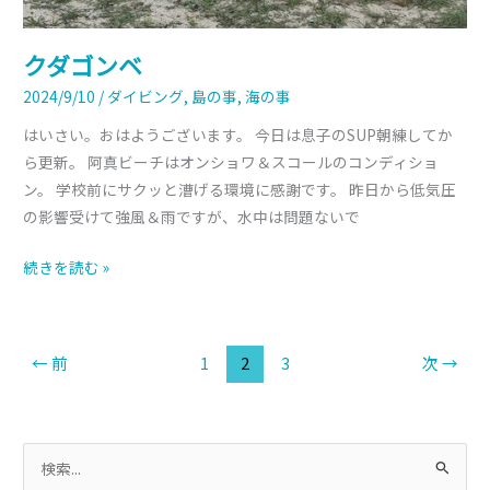
クダゴンベ
2024/9/10
/
ダイビング
,
島の事
,
海の事
はいさい。おはようございます。 今日は息子のSUP朝練してか
ら更新。 阿真ビーチはオンショワ＆スコールのコンディショ
ン。 学校前にサクッと漕げる環境に感謝です。 昨日から低気圧
の影響受けて強風＆雨ですが、水中は問題ないで
続きを読む »
←
前
1
2
3
次
→
検