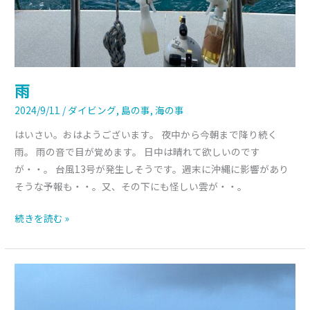
雨
2024/9/11
/
ダイビング
,
島の事
,
海の事
はいさい。おはようございます。 夜中から今朝まで降り続く
雨。 雨の音で目が覚めます。 日中は晴れて欲しいのです
が・・。 台風13号が発生しそうです。週末に沖縄に影響があり
そうな予報も・・。又、その下にも怪しい雲が・・。
続きを読む »
ク
ダ
ゴ