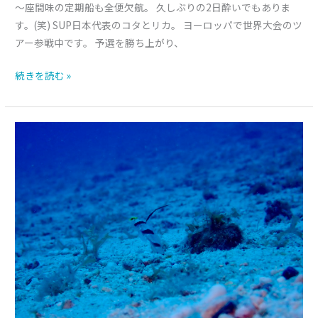
～座間味の定期船も全便欠航。 久しぶりの2日酔いでもありま
す。(笑) SUP日本代表のコタとリカ。 ヨーロッパで世界大会のツ
アー参戦中です。 予選を勝ち上がり、
続きを読む »
久
し
ぶ
り
の