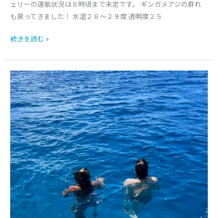
ェリーの運航状況は８時頃まで未定です。 ギンガメアジの群れ
も戻ってきました！ 水温２８～２９度 透明度２５
続きを読む »
Q
１
便
の
み
運
航