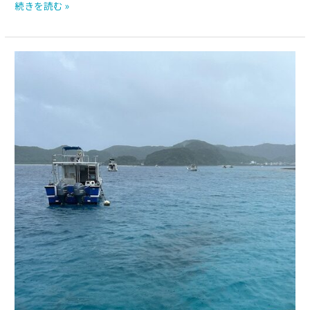
続きを読む »
台
風
13
号