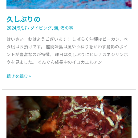
久しぶりの
2024/9/17
/
ダイビング
,
海
,
海の事
はいさい。おはようございます！ しばらく沖縄はピーカン、ベ
タ凪はお預けです。 座間味島は風やうねりをかわす島影のポイ
ントが豊富なのが特徴。 昨日は久しぶりにヒレナガネジリンボ
ウを見ました。 ぐんぐん成長中のイロカエルアン
続きを読む »
擬
態