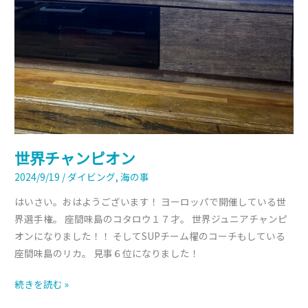
世界チャンピオン
2024/9/19
/
ダイビング
,
海の事
はいさい。おはようございます！ ヨーロッパで開催している世
界選手権。 座間味島のコタロウ１７才。 世界ジュニアチャンピ
オンになりました！！ そしてSUPチーム櫂のコーチもしている
座間味島のリカ。 見事６位になりました！
続きを読む »