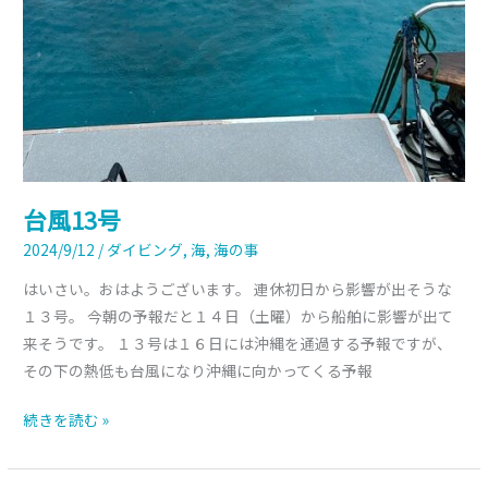
台風13号
2024/9/12
/
ダイビング
,
海
,
海の事
はいさい。おはようございます。 連休初日から影響が出そうな
１３号。 今朝の予報だと１４日（土曜）から船舶に影響が出て
来そうです。 １３号は１６日には沖縄を通過する予報ですが、
その下の熱低も台風になり沖縄に向かってくる予報
続きを読む »