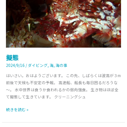
擬態
2024/9/16
/
ダイビング
,
海
,
海の事
はいさい。おはようございます。 この先、しばらくは波高が３m
前後で天候も不安定の予報。 高速船、船長も毎日困るだろうな
～。 水中世界は食うか食われるかの弱肉強食。 生き物はほぼ全
て擬態して生きています。 クリーニングシュ
続きを読む »