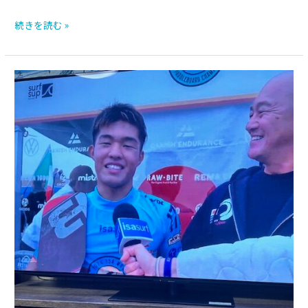
続きを読む »
世
界
チ
ャ
ン
ピ
オ
ン