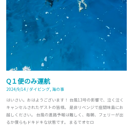
Q１便のみ運航
2024/9/14
/
ダイビング
,
海の事
はいさい。おはようございます！ 台風13号の影響で、泣く泣く
キャンセルされたゲストの皆様。 是非リベンジで座間味島にお
越しください。 台風の進路予報は難しく、毎朝、フェリーが出
るか僕らもドキドキな状態です。 まるでオセロ