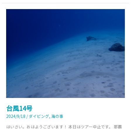
台
風
14
号
台風14号
2024/9/18
/
ダイビング
,
海の事
はいさい。おはようございます！ 本日はツアー中止です。 那覇