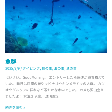
魚群
2025/9/9
/
ダイビング
,
島の事
,
海の事
,
漁の事
はいさい。GoodMorning。 エントリーしたら魚達が待ち構えて
いた。 昨日は洞窟の光やキビナゴやキンメモドキの大群。 カツ
オやグルクンの群れなど賑やかな水中でした。 カメも沢山会え
ましたよ！ 水温２９度。 透明度２
続きを読む »