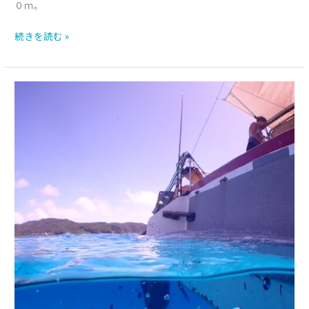
０ｍ。
続きを読む »
魚
群