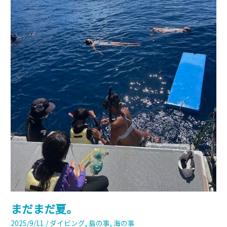
まだまだ夏。
2025/9/11
/
ダイビング
,
島の事
,
海の事