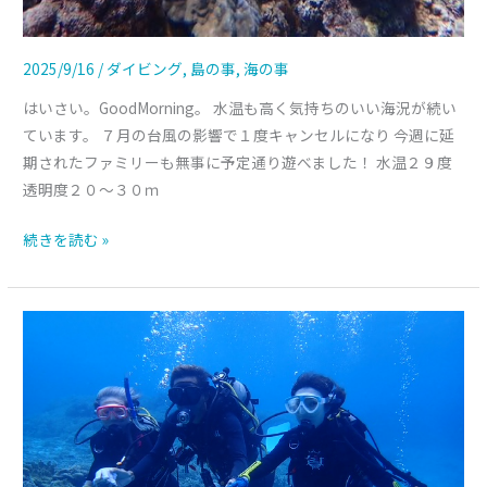
2025/9/16
/
ダイビング
,
島の事
,
海の事
はいさい。GoodMorning。 水温も高く気持ちのいい海況が続い
ています。 ７月の台風の影響で１度キャンセルになり 今週に延
期されたファミリーも無事に予定通り遊べました！ 水温２９度
透明度２０～３０ｍ
続きを読む »
ま
だ
夏。