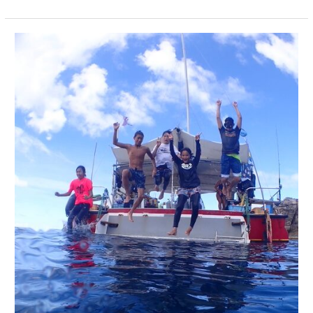
良
い
天
気