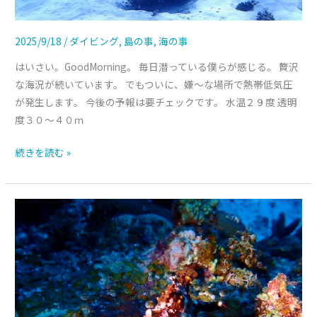
2025/9/18
/
ダイビング
,
島の事
,
海の事
はいさい。GoodMorning。 毎日潜っている僕らが感じる。 贅沢
な海況が続いています。 でもついに、嫌～な場所で熱帯低気圧
が発生します。 今後の予報は要チェックです。 水温２９度 透明
度３０～４０ｍ
続きを読む »