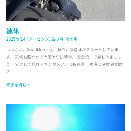
連休
2025/9/14
/
ダイビング
,
島の事
,
海の事
はいさい。GoodMorning。 賑やかな連休がスタートしていま
す。 天候も賑やかで大雨☔や快晴🌞。 安全第一で楽しみましょ
う！ 安定して見れるギンガメアジにも感謝。 水温２９度 透明度
２
続きを読む »
連
休
前