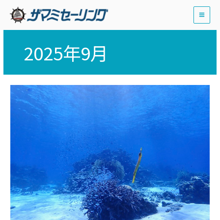
内
容
を
ス
2025年9月
キ
ッ
プ