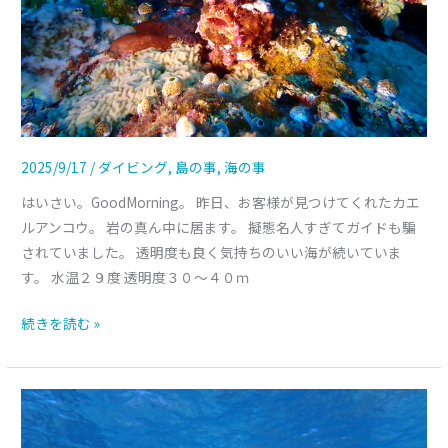
2025/9/17
/
ダイビング
,
島の事
,
海の事
はいさい。GoodMorning。 昨日、お客様が見つけてくれたカエ
ルアンコウ。 岩の真ん中に居ます。 擬態名人すぎてガイドも騙
されていました。 透明度も良く気持ちのいい海が続いていま
す。 水温２９度 透明度３０～４０ｍ
続きを読む »