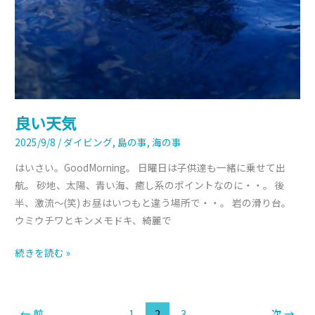
良い天気
2025/9/8
/
ダイビング
,
島の事
,
海の事
はいさい。GoodMorning。 日曜日は子供達も一緒に乗せて出
航。 砂地、太陽、青い海、癒し系のポイントなのに・・。 後
半、激流～(笑) お昼はいつもと違う場所で・・。 岩の滑り台。
ウミウチワとキンメモドキ、綺麗で
続きを読む »
←
前
1
2
3
次
→