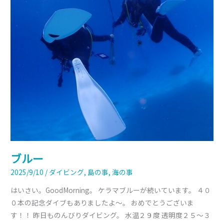
ブルー
2025/9/10
/
ダイビング
,
島の事
,
海の事
はいさい。GoodMorning。 ケラマブルーが続いています。 ４０
０本の記念ダイブもありましたよ～。 おめでとうございま
す！！ 昨日ものんびりダイビング。 水温２９度 透明度２５～３