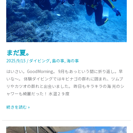
まだ夏。
2025/9/15
/
ダイビング
,
島の事
,
海の事
はいさい。GoodMorning。 9月もあっという間に折り返し。早
いな～。 体験ダイビングではキビナゴの群れに囲まれ、ツムブ
リやカツオの群れと出会いました。 昨日もキラキラの海 光のシ
ャワーも綺麗だった！ 水温２９度
続きを読む »
連