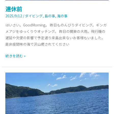
連休前
2025/9/12
/
ダイビング
,
島の事
,
海の事
はいさい。GoodMorning。 昨日ものんびりダイビング。ギンガ
メアジをゆっくりウオッチング。 昨日の関東の大雨。飛行機の
遅延や欠便の影響で予定通り来島出来ないお客様もいました。
是非座間味の海で沢山癒されてください
続きを読む »
ま
だ
ま
だ
夏。