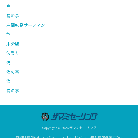
島
島の事
座間味島サーフィン
旅
未分類
波乗り
海
海の事
漁
漁の事
Copyright © 2026 ザマミセーリング
座間味情報(過去ログ) »
おすすめリンク »
個人情報保護方針 »