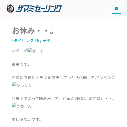
内
容
を
ス
お休み・・。
キ
ッ
/
ダイビング
/ By
泰平
プ
ハイサイ
泰平です。
左腕にできたオデキを無視していたら化膿してパンパンに
診療所で切って膿み出して、約全治2週間、海中禁止・・。
申し訳ないです。