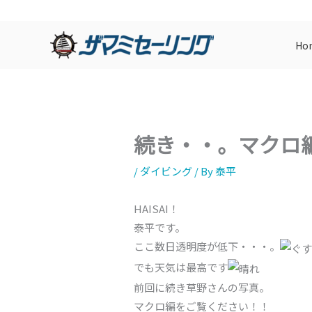
内
容
Ho
を
ス
キ
ッ
プ
続き・・。マクロ
/
ダイビング
/ By
泰平
HAISAI！
泰平です。
ここ数日透明度が低下・・・。
でも天気は最高です
前回に続き草野さんの写真。
マクロ編をご覧ください！！