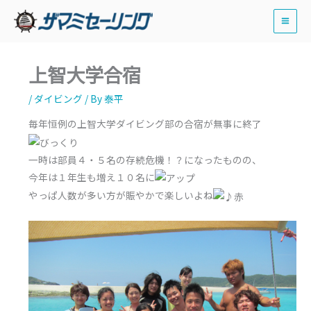
内
容
を
ス
上智大学合宿
キ
ッ
/
ダイビング
/ By
泰平
プ
毎年恒例の上智大学ダイビング部の合宿が無事に終了
一時は部員４・５名の存続危機！？になったものの、
今年は１年生も増え１０名に
やっぱ人数が多い方が賑やかで楽しいよね