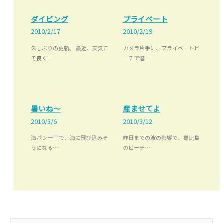
ダイビング
プライベート
2010/2/17
2010/2/19
久しぶりの更新。 最近、天気こ
カメラ片手に、プライベートビ
そ良く…
ーチで潜…
暑いね～
産ませてよ
2010/3/6
2010/3/12
海パン一丁で、海に飛び込みそ
昨日までの波の影響で、嘉比島
うになる…
のビーチ…