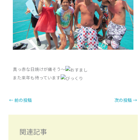
真っ赤な日焼けが痛そう～
また来年も待っています
←
前の投稿
次の投稿
→
関連記事