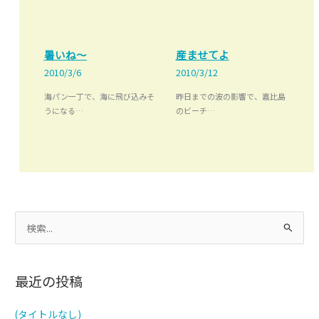
暑いね～
産ませてよ
2010/3/6
2010/3/12
海パン一丁で、海に飛び込みそ
昨日までの波の影響で、嘉比島
うになる…
のビーチ…
検
索
対
最近の投稿
象
:
(タイトルなし)