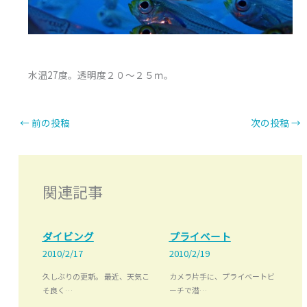
水温27度。透明度２０～２５ｍ。
←
前の投稿
次の投稿
→
関連記事
ダイビング
プライベート
2010/2/17
2010/2/19
久しぶりの更新。 最近、天気こ
カメラ片手に、プライベートビ
そ良く…
ーチで潜…