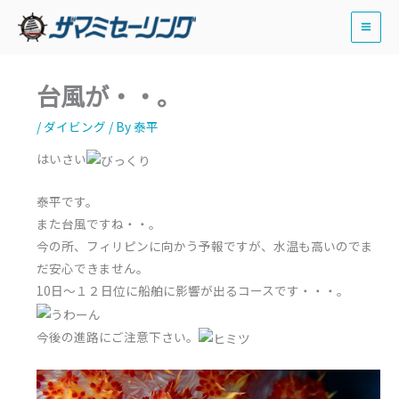
内
容
を
ス
台風が・・。
キ
ッ
/
ダイビング
/ By
泰平
プ
はいさい
泰平です。
また台風ですね・・。
今の所、フィリピンに向かう予報ですが、水温も高いのでま
だ安心できません。
10日～１２日位に船舶に影響が出るコースです・・・。
今後の進路にご注意下さい。