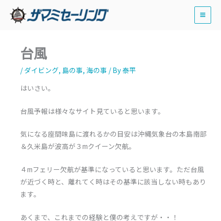
内
容
を
ス
台風
キ
ッ
/
ダイビング
,
島の事
,
海の事
/ By
泰平
プ
はいさい。
台風予報は様々なサイト見ていると思います。
気になる座間味島に渡れるかの目安は沖縄気象台の本島南部
＆久米島が波高が３mクイーン欠航。
４mフェリー欠航が基準になっていると思います。ただ台風
が近づく時と、離れてく時はその基準に該当しない時もあり
ます。
あくまで、これまでの経験と僕の考えですが・・！