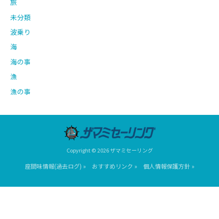
旅
未分類
波乗り
海
海の事
漁
漁の事
Copyright © 2026 ザマミセーリング
座間味情報(過去ログ) »
おすすめリンク »
個人情報保護方針 »