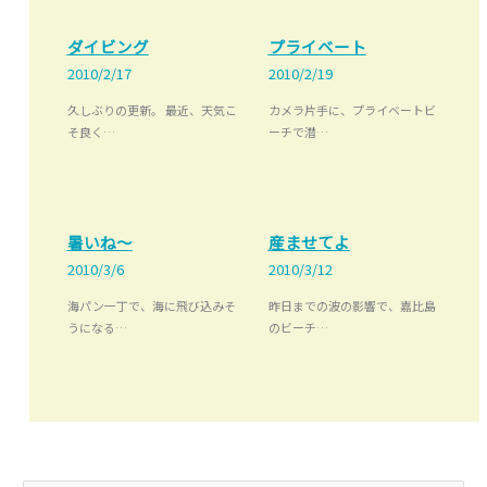
ダイビング
プライベート
2010/2/17
2010/2/19
久しぶりの更新。 最近、天気こ
カメラ片手に、プライベートビ
そ良く…
ーチで潜…
暑いね～
産ませてよ
2010/3/6
2010/3/12
海パン一丁で、海に飛び込みそ
昨日までの波の影響で、嘉比島
うになる…
のビーチ…