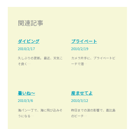
関連記事
ダイビング
プライベート
2010/2/17
2010/2/19
久しぶりの更新。 最近、天気こ
カメラ片手に、プライベートビ
そ良く…
ーチで潜…
暑いね～
産ませてよ
2010/3/6
2010/3/12
海パン一丁で、海に飛び込みそ
昨日までの波の影響で、嘉比島
うになる…
のビーチ…