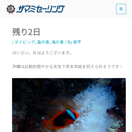
内
容
を
ス
残り2日
キ
ッ
/
ダイビング
,
島の事
,
海の事
/ By
泰平
プ
はいさい。おはようございます。
沖縄は比較的穏やかな天気で年末年始を迎えられそうです！