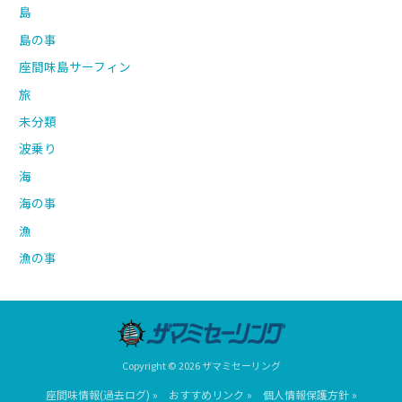
島
島の事
座間味島サーフィン
旅
未分類
波乗り
海
海の事
漁
漁の事
Copyright © 2026 ザマミセーリング
座間味情報(過去ログ) »
おすすめリンク »
個人情報保護方針 »