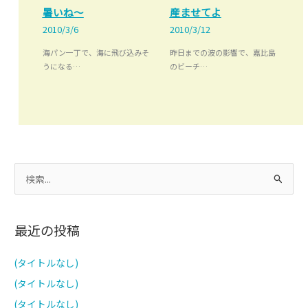
暑いね～
産ませてよ
2010/3/6
2010/3/12
海パン一丁で、海に飛び込みそ
昨日までの波の影響で、嘉比島
うになる…
のビーチ…
検
索
対
最近の投稿
象
:
(タイトルなし)
(タイトルなし)
(タイトルなし)