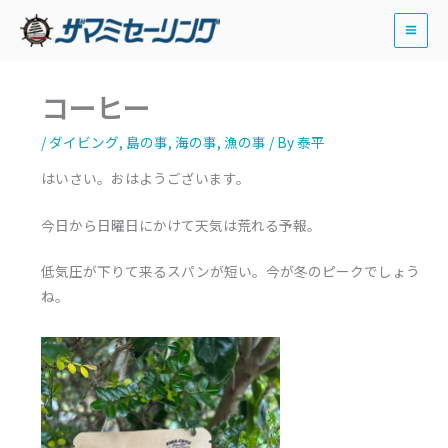
内
容
を
ス
コーヒー
キ
ッ
/
ダイビング
,
島の事
,
海の事
,
漁の事
/ By
泰平
プ
はいさい。おはようございます。
今日から日曜日にかけて天気は荒れる予報。
低気圧が下りて来るスパンが短い。今が冬のピークでしょう
ね。