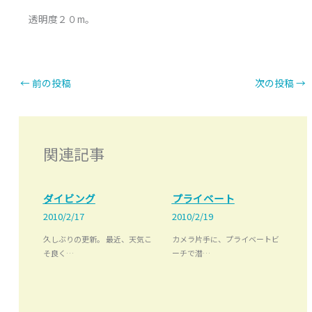
透明度２０m。
←
前の投稿
次の投稿
→
関連記事
ダイビング
プライベート
2010/2/17
2010/2/19
久しぶりの更新。 最近、天気こ
カメラ片手に、プライベートビ
そ良く…
ーチで潜…