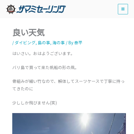
内
容
を
ス
良い天気
キ
ッ
/
ダイビング
,
島の事
,
海の事
/ By
泰平
プ
はいさい。おはようございます。
バリ島で買って来た帆船の形の凧。
骨組みが細い竹なので、解体してスーツケースで丁寧に持っ
てきたのに
少ししか飛びません(笑)