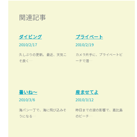
関連記事
ダイビング
プライベート
2010/2/17
2010/2/19
久しぶりの更新。 最近、天気こ
カメラ片手に、プライベートビ
そ良く…
ーチで潜…
暑いね～
産ませてよ
2010/3/6
2010/3/12
海パン一丁で、海に飛び込みそ
昨日までの波の影響で、嘉比島
うになる…
のビーチ…