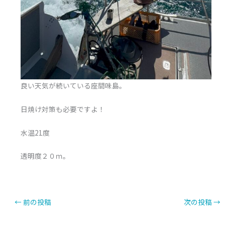
良い天気が続いている座間味島。
日焼け対策も必要ですよ！
水温21度
透明度２０ｍ。
←
前の投稿
次の投稿
→