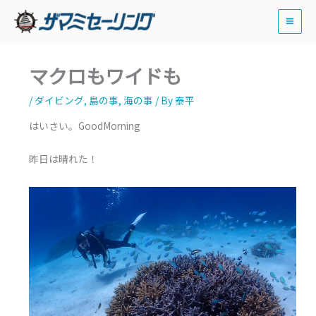
内
容
を
ス
マクロもワイドも
キ
ッ
/
ダイビング
,
島の事
,
海の事
/ By
泰平
プ
はいさい。GoodMorning
昨日は晴れた！