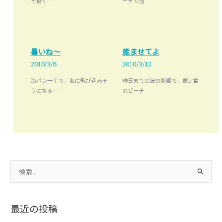
そ良く…
ーチで潜…
暑いね～
産ませてよ
2010/3/6
2010/3/12
海パン一丁で、海に飛び込みそ
昨日までの波の影響で、嘉比島
うになる…
のビーチ…
検
索
対
最近の投稿
象